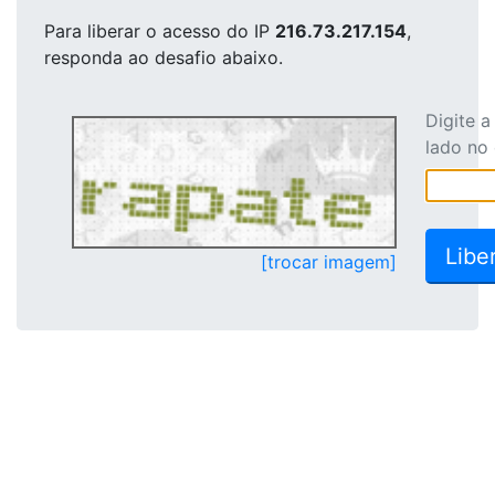
Para liberar o acesso
do IP
216.73.217.154
,
responda ao desafio abaixo.
Digite 
lado no
[trocar imagem]